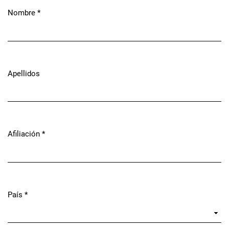
Nombre
*
Obligatorio
Apellidos
Afiliación
*
Obligatorio
País
*
Obligatorio