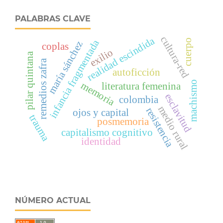
PALABRAS CLAVE
cultura-red
realidad escindida
cuerpo
infancia fragmentada
maría sánchez
coplas
exilio
pilar quintana
remedios zafra
autoficción
machismo
memoria
literatura femenina
esclavitud
colombia
medio rural
resistencia
ojos y capital
trauma
posmemoria
capitalismo cognitivo
identidad
NÚMERO ACTUAL