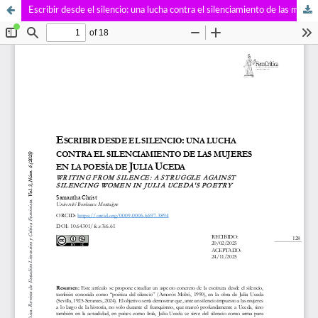
Escribir desde el silencio: una lucha contra el silenciamiento de las mujeres en la poesía de Julia Uceda.