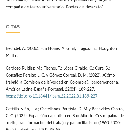
de Granada). Es autor de 1 novela y 2 poemarios, y dirige la
compañía de teatro universitario "Poetas del desacato".
CITAS
Bechdel, A. (2006). Fun Home: A Family Tragicomic. Houghton
Mifflin.
Cardozo Ruidiaz, M.; Fischer, T.; López Giraldo, C.; Cure, S.;
González Peralta; L. C. y Gómez Correal, D. M. (2022). ¿Cómo
trabajó la Comisión de la Verdad en Colombia?. Iberoamericana.
América Latina-España-Portugal, 22(81), 189-227.
https://doi.org/10.18441/ibam.22.2022.81.189-227
Castillo-Niño, J. V.; Castellanos-Bautista, D. M y Benavides-Castro,
C. C. (2022). Expansión capitalista en San Alberto, Cesar: palma de
aceite, transformación del trabajo y paramilitarismo (1960-2000).
Revista eleuthera, 24(1), 35-55.