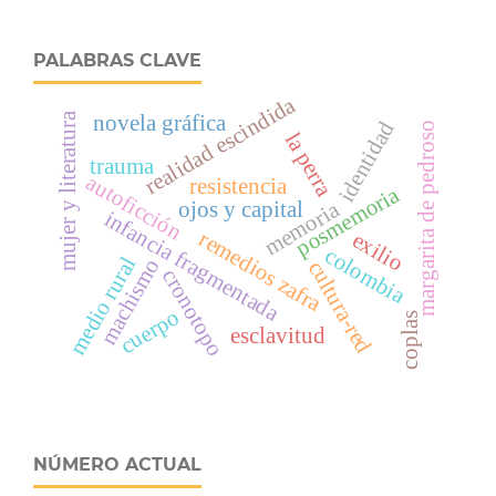
PALABRAS CLAVE
realidad escindida
mujer y literatura
novela gráfica
identidad
margarita de pedroso
la perra
trauma
autoficción
resistencia
posmemoria
ojos y capital
memoria
infancia fragmentada
remedios zafra
exilio
colombia
medio rural
machismo
cultura-red
cronotopo
cuerpo
coplas
esclavitud
NÚMERO ACTUAL