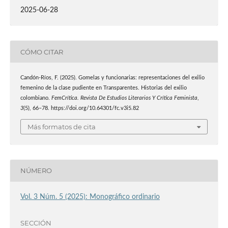
2025-06-28
CÓMO CITAR
Candón-Ríos, F. (2025). Gomelas y funcionarias: representaciones del exilio
femenino de la clase pudiente en Transparentes. Historias del exilio
colombiano.
FemCrítica. Revista De Estudios Literarios Y Crítica Feminista
,
3
(5), 66–78. https://doi.org/10.64301/fc.v3i5.82
Más formatos de cita
NÚMERO
Vol. 3 Núm. 5 (2025): Monográfico ordinario
SECCIÓN