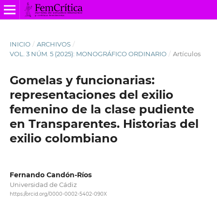
INICIO
/
ARCHIVOS
/
VOL. 3 NÚM. 5 (2025): MONOGRÁFICO ORDINARIO
/
Artículos
Gomelas y funcionarias:
representaciones del exilio
femenino de la clase pudiente
en Transparentes. Historias del
exilio colombiano
Fernando Candón-Ríos
Universidad de Cádiz
https://orcid.org/0000-0002-5402-090X