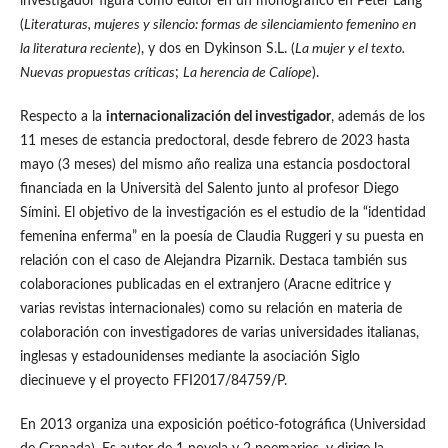
investigador figura como editor en un monográfico en Peter Lang
(
Literaturas, mujeres y silencio: formas de silenciamiento femenino en
la literatura reciente
), y dos en Dykinson S.L. (
La mujer y el texto.
Nuevas propuestas críticas
;
La herencia de Calíope
).
Respecto a la
internacionalización del investigador
, además de los
11 meses de estancia predoctoral, desde febrero de 2023 hasta
mayo (3 meses) del mismo año realiza una estancia posdoctoral
financiada en la Università del Salento junto al profesor Diego
Símini. El objetivo de la investigación es el estudio de la “identidad
femenina enferma” en la poesía de Claudia Ruggeri y su puesta en
relación con el caso de Alejandra Pizarnik. Destaca también sus
colaboraciones publicadas en el extranjero (Aracne editrice y
varias revistas internacionales) como su relación en materia de
colaboración con investigadores de varias universidades italianas,
inglesas y estadounidenses mediante la asociación Siglo
diecinueve y el proyecto FFI2017/84759/P.
En 2013 organiza una exposición poético-fotográfica (Universidad