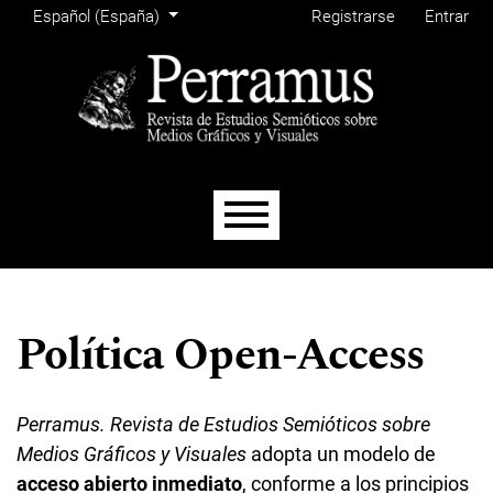
Menú de administración
Ir al menú de navegación principal
Ir al contenido principal
Ir al pie de página del sitio
Cambiar el idioma. El actual es:
Español (España)
Registrarse
Entrar
Menú principal
Política Open-Access
Perramus. Revista de Estudios Semióticos sobre
Medios Gráficos y Visuales
adopta un modelo de
acceso abierto inmediato
, conforme a los principios